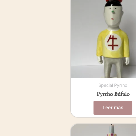
Special Pyrrho
Pyrrho Búfalo
Leer más