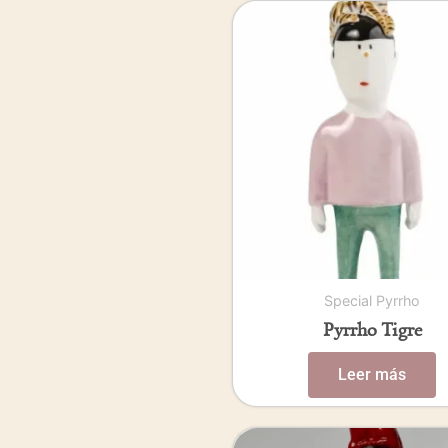
Special Pyrrho
Pyrrho Tigre
Leer más