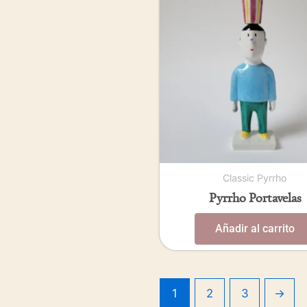
Classic Pyrrho
Pyrrho Portavelas
Añadir al carrito
1
2
3
→