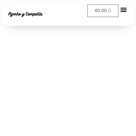
Ir
€
0.00
al
contenido