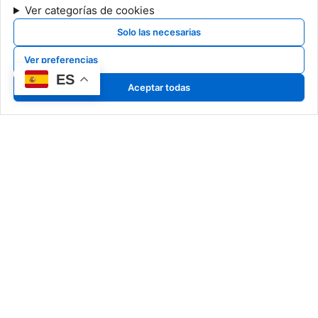
Ver categorías de cookies
Solo las necesarias
Ver preferencias
ES
Aceptar todas
Nuestro Arte
Art Pyrrho
Classic Pyrrho
Special Pyrrho
Más que creadores, somos
Cerámicas
narradores de historias en
Dibujos
cerámica, capturando en cada
detalle la esencia de un arte
atemporal.
Información Legal
Noticias
Aviso legal
Exposiciones