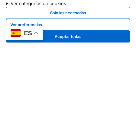
Ver categorías de cookies
Solo las necesarias
Ver preferencias
ES
Aceptar todas
Nuestro Arte
Art Pyrrho
Classic Pyrrho
Special Pyrrho
Más que creadores, somos
Cerámicas
narradores de historias en
Dibujos
cerámica, capturando en cada
detalle la esencia de un arte
atemporal.
Información Legal
Noticias
Aviso legal
Exposiciones