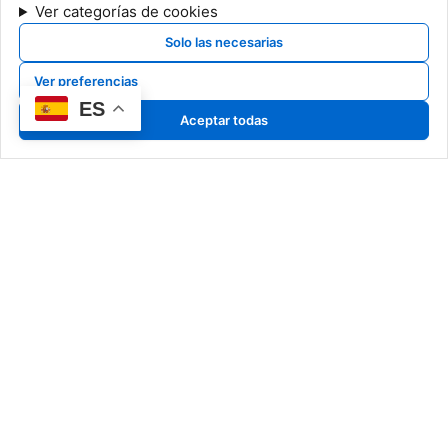
Ver categorías de cookies
Solo las necesarias
Ver preferencias
ES
Aceptar todas
Nuestro Arte
Art Pyrrho
Classic Pyrrho
Special Pyrrho
Más que creadores, somos
Cerámicas
narradores de historias en
Dibujos
cerámica, capturando en cada
detalle la esencia de un arte
atemporal.
Información Legal
Noticias
Aviso legal
Exposiciones