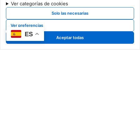
Ver categorías de cookies
Solo las necesarias
Ver preferencias
ES
Aceptar todas
Nuestro Arte
Art Pyrrho
Classic Pyrrho
Special Pyrrho
Más que creadores, somos
Cerámicas
narradores de historias en
Dibujos
cerámica, capturando en cada
detalle la esencia de un arte
atemporal.
Información Legal
Noticias
Aviso legal
Exposiciones