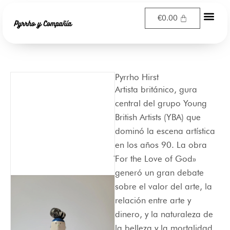
Ir
€
0.00
al
contenido
Pyrrho Hirst
Artista británico, gura
central del grupo Young
British Artists (YBA) que
dominó la escena artística
en los años 90. La obra
̈For the Love of God»
generó un gran debate
sobre el valor del arte, la
relación entre arte y
dinero, y la naturaleza de
la belleza y la mortalidad.