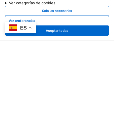
Ver categorías de cookies
Solo las necesarias
Ver preferencias
ES
Aceptar todas
Nuestro Arte
Art Pyrrho
Classic Pyrrho
Special Pyrrho
Más que creadores, somos
Cerámicas
narradores de historias en
Dibujos
cerámica, capturando en cada
detalle la esencia de un arte
atemporal.
Información Legal
Noticias
Aviso legal
Exposiciones