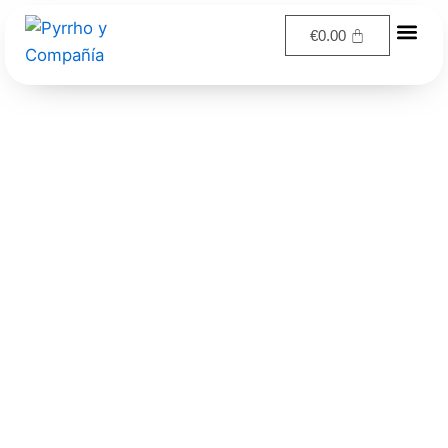
Ir
€
0.00
al
contenido