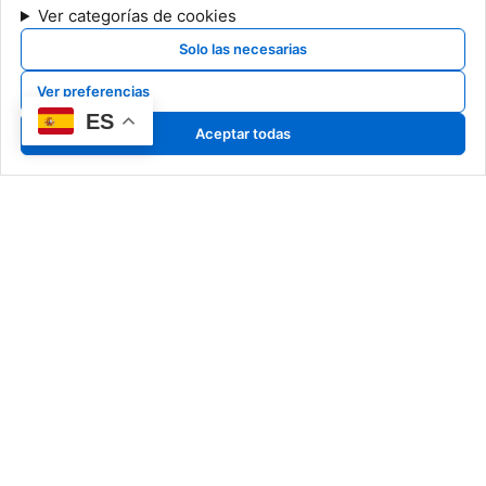
Ver categorías de cookies
Solo las necesarias
Ver preferencias
ES
Aceptar todas
Nuestro Arte
Art Pyrrho
Classic Pyrrho
Special Pyrrho
Más que creadores, somos
Cerámicas
narradores de historias en
Dibujos
cerámica, capturando en cada
detalle la esencia de un arte
atemporal.
Información Legal
Noticias
Aviso legal
Exposiciones